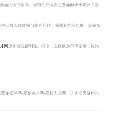
更全面的医疗保障。城镇住户医保主要面向未干与员工医
府对低收入群体赐与相宜补贴，减弱其经济包袱。参保东
人才网
进步就医便利性。同期，医保目次不停拓展，掩饰
双柏招聘网-双柏英才网-双柏人才网，进步全民健康水