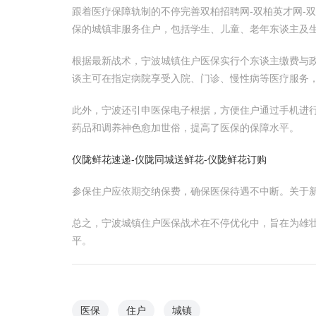
跟着医疗保障轨制的不停完善双柏招聘网-双柏英才网-
保的城镇非服务住户，包括学生、儿童、老年东谈主及
根据最新战术，宁波城镇住户医保实行个东谈主缴费与
谈主可在指定病院享受入院、门诊、慢性病等医疗服务
此外，宁波还引申医保电子根据，方便住户通过手机进
药品和调养神色愈加世俗，提高了医保的保障水平。
仪陇鲜花速递-仪陇同城送鲜花-仪陇鲜花订购
参保住户应依期交纳保费，确保医保待遇不中断。关于
总之，宁波城镇住户医保战术在不停优化中，旨在为雄壮
平。
医保
住户
城镇