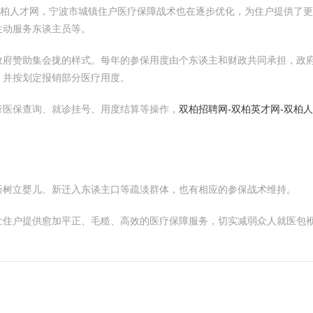
双柏人才网，宁波市城镇住户医疗保障战术也在逐步优化，为住户提供了
生动服务东谈主员等。
政府赞助集会拢的样式。每年的参保用度由个东谈主和财政共同承担，政
，并按划定报销部分医疗用度。
行医保查询、就诊挂号、用度结算等操作，
双柏招聘网-双柏英才网-双柏
新树立婴儿、新迁入东谈主口等疏淡群体，也有相应的参保战术维持。
住户提供愈加平正、毛糙、高效的医疗保障服务，切实减弱众人就医包袱