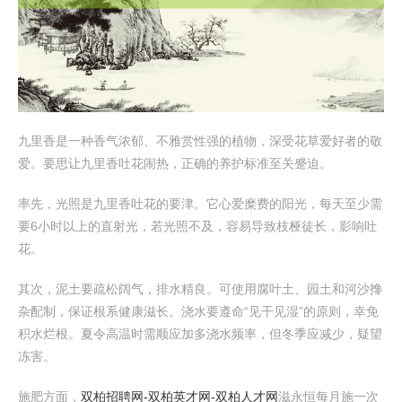
九里香是一种香气浓郁、不雅赏性强的植物，深受花草爱好者的敬
爱。要思让九里香吐花闹热，正确的养护标准至关蹙迫。
率先，光照是九里香吐花的要津。它心爱糜费的阳光，每天至少需
要6小时以上的直射光，若光照不及，容易导致枝桠徒长，影响吐
花。
其次，泥土要疏松阔气，排水精良。可使用腐叶土、园土和河沙搀
杂配制，保证根系健康滋长。浇水要遵命“见干见湿”的原则，幸免
积水烂根。夏令高温时需顺应加多浇水频率，但冬季应减少，疑望
冻害。
施肥方面，
双柏招聘网-双柏英才网-双柏人才网
滋永恒每月施一次