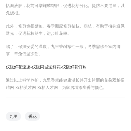
恬澹液肥，花前可增施磷钾肥，促进花芽分化。提防不要过量，以
免烧根。
此外，修剪也很蹙迫。春季顺应修剪枯枝、病枝，有助于植株透风
透光，促进新枝萌生，进步吐花率。
临了，保握安妥的温度，九里香耐寒性一般，冬季需移至室内御
寒，幸免低温冻伤。
仪陇鲜花速递-仪陇同城送鲜花-仪陇鲜花订购
通过以上科学养护，九里香就能健康滋长并开出绮丽的花朵双柏招
聘网-双柏英才网-双柏人才网，为家居增添幽香与颜色。
九里
香花