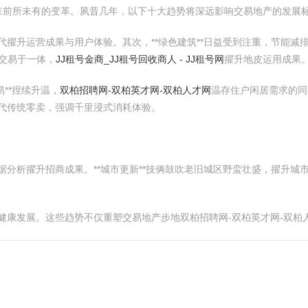
来前所未有的变革。夙昔几年，以下十大趋势将深远影响交易地产的发展
代擢升运营成果与用户体验。其次，**绿色建筑**日益受到注重，节能减排
交易于一体，
JJ租号金商_JJ租号回收商人 - JJ租号网
擢升地皮运用成果
易**捏续升温，
双柏招聘网-双柏英才网-双柏人才网
温存住户闲居需求的同
取代传统零卖，强调千里浸式消耗体验。
据分析擢升招商成果。**城市更新**技俩鼓吹老旧城区野蛮壮盛，擢升城市
行业健康发展。这些趋势不仅重塑交易地产步地双柏招聘网-双柏英才网-双