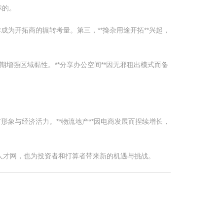
标的。
成为开拓商的辗转考量。第三，**搀杂用途开拓**兴起，
。
期增强区域黏性。**分享办公空间**因无邪租出模式而备
形象与经济活力。**物流地产**因电商发展而捏续增长，
柏人才网，也为投资者和打算者带来新的机遇与挑战。