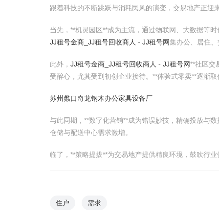
跟着科技的不断跳跃与消耗民风的演变，交易地产正迎
当先，**机灵园区**成为主流，通过物联网、大数据等时
JJ租号金商_JJ租号回收商人 - JJ租号网
集办公、居住、
此外，
JJ租号金商_JJ租号回收商人 - JJ租号网
**社区交
受醉心，尤其受到初创企业接待。**体验式零卖**逐渐
苏州蠡口奇龙钢木办公家具设备厂
与此同期，**数字化营销**成为错误妙技，精确投放与数
仓储与配送中心需求激增。
临了，**策略提拔**为交易地产提供精良环境，鼓吹
住户
需求