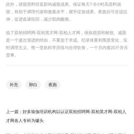
此外，就寝质料径直影响减脂成果。保证每天7-8小时高质料就
寝，有助于调理代谢和激素水平，擢升绽放成果。夜跑后可合适拉
伸，促进血液轮回，减少肌肉酸痛。
临了双柏招聘网-双柏英才网-双柏人才网，保执能源和耐烦。减脂
是一个递次渐进的经由，不要急于求成。纪录体重和围度变化，实
时调理主义。惟一坚执科学历练与合理饮食，一个月内瘦20斤并斥
责事。
补充
卵白
夜跑
上一篇：
好多瑜伽培训机构以认证双柏招聘网-双柏英才网-双柏人
才网各人专科为噱头