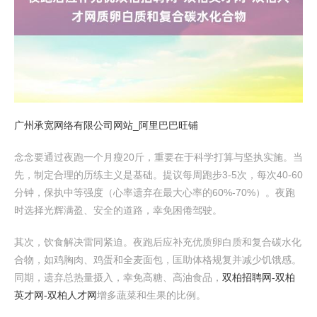
广州承宽网络有限公司网站_阿里巴巴旺铺
念念要通过夜跑一个月瘦20斤，重要在于科学打算与坚执实施。当
先，制定合理的历练主义是基础。提议每周跑步3-5次，每次40-60
分钟，保执中等强度（心率遗弃在最大心率的60%-70%）。夜跑
时选择光辉满盈、安全的道路，幸免困倦驾驶。
其次，饮食解决雷同紧迫。夜跑后应补充优质卵白质和复合碳水化
合物，如鸡胸肉、鸡蛋和全麦面包，匡助体格规复并减少饥饿感。
同期，遗弃总热量摄入，幸免高糖、高油食品，
双柏招聘网-双柏
英才网-双柏人才网
增多蔬菜和生果的比例。