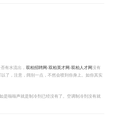
是否有水流出，
双柏招聘网-双柏英才网-双柏人才网
没有
可以了，注意，阔别一点，不然会喷到你身上。如你其实
 假如是嗡嗡声就是制冷剂已经没有了。空调制冷剂没有就