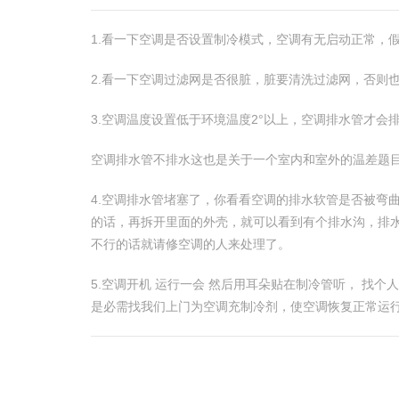
1.看一下空调是否设置制冷模式，空调有无启动正常，
2.看一下空调过滤网是否很脏，脏要清洗过滤网，否则
3.空调温度设置低于环境温度2°以上，空调排水管才会
空调排水管不排水这也是关于一个室内和室外的温差题
4.空调排水管堵塞了，你看看空调的排水软管是否被弯
的话，再拆开里面的外壳，就可以看到有个排水沟，排
不行的话就请修空调的人来处理了。
5.空调开机 运行一会 然后用耳朵贴在制冷管听， 找
是必需找我们上门为空调充制冷剂，使空调恢复正常运