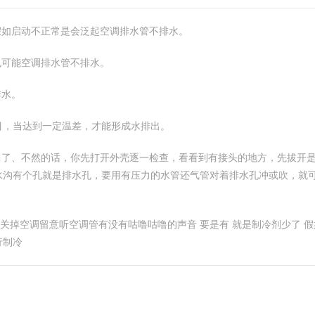
假如启动不正常是会泛起空调排水管不排水。
也可能空调排水管不排水。
排水。
目，当达到一定温差，才能形成水排出。
曲了、不然的话，你先打开外壳逐一检查，看看到有接头的地方，先拔开
水沟有个孔就是排水孔，要用有压力的水管还气管对着排水孔冲或吹，就
个人关掉空调留意听空调管有没有咕噜咕噜的声音 要是有 就是制冷剂少了
行制冷